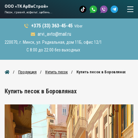
ООО «ТК АрВиСтрой»
Песок, гравий, асфальт, щебень...
+375 (33) 363-45-45
Viber
arvi_avto@mail.ru
220070, г. Минск, ул. Радиальная, дом 11Б, офис 12/1
С 8:00 до 22:00 без выходных
Продукция
Купить песок
Купить песок в Боровлянах
Купить песок в Боровлянах