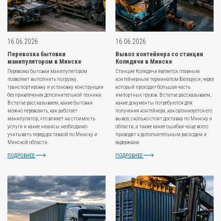
16.06.2026
16.06.2026
Перевозка бытовки
Вывоз контейнера со станции
манипулятором в Минске
Колядичи в Минске
Перевозка бытовки манипулятором
Станция Колядичи является главным
позволяет выполнить погрузку,
контейнерным терминалом Беларуси, через
транспортировку и установку конструкции
который проходит большая часть
без привлечения дополнительной техники.
импортных грузов. В статье рассказываем,
В статье рассказываем, какие бытовки
какие документы потребуются для
можно перевозить, как работает
получения контейнера, как организуется его
манипулятор, что влияет на стоимость
вывоз, сколько стоит доставка по Минску и
услуги и какие нюансы необходимо
области, а также какие ошибки чаще всего
учитывать перед доставкой по Минску и
приводят к дополнительным расходам и
Минской области.
задержкам.
ПОДРОБНЕЕ
ПОДРОБНЕЕ