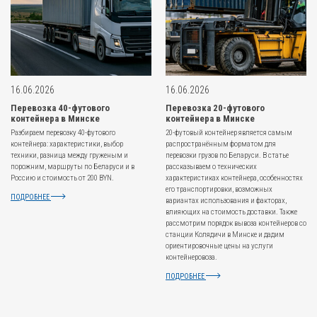
16.06.2026
16.06.2026
Перевозка 40-футового
Перевозка 20-футового
контейнера в Минске
контейнера в Минске
Разбираем перевозку 40-футового
20-футовый контейнер является самым
контейнера: характеристики, выбор
распространённым форматом для
техники, разница между груженым и
перевозки грузов по Беларуси. В статье
порожним, маршруты по Беларуси и в
рассказываем о технических
Россию и стоимость от 200 BYN.
характеристиках контейнера, особенностях
его транспортировки, возможных
ПОДРОБНЕЕ
вариантах использования и факторах,
влияющих на стоимость доставки. Также
рассмотрим порядок вывоза контейнеров со
станции Колядичи в Минске и дадим
ориентировочные цены на услуги
контейнеровоза.
ПОДРОБНЕЕ