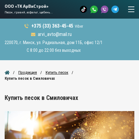
ООО «ТК АрВиСтрой»
Песок, гравий, асфальт, щебень...
+375 (33) 363-45-45
Viber
arvi_avto@mail.ru
220070, г. Минск, ул. Радиальная, дом 11Б, офис 12/1
С 8:00 до 22:00 без выходных
Продукция
Купить песок
Купить песок в Смиловичах
Купить песок в Смиловичах