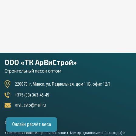
ООО «ТК АрВиСтрой»
Строительный песок оптом
220070, г. Минск, ул. Радиальная, дом 11Б, офис 12/1
+375 (33) 363-45-45
arvi_avto@mail.ru
ОСНОВНЫЕ УСЛУГИ
Онлайн расчёт веса
>
Перевозка контейнеров и бытовок
>
Аренда длинномера (шаланды)
>