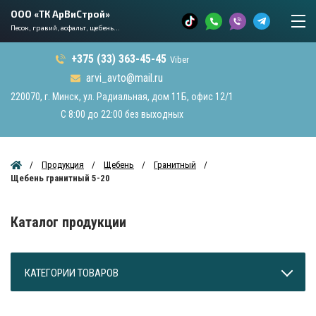
ООО «ТК АрВиСтрой»
Песок, гравий, асфальт, щебень...
+375 (33) 363-45-45
Viber
arvi_avto@mail.ru
220070, г. Минск, ул. Радиальная, дом 11Б, офис 12/1
С 8:00 до 22:00 без выходных
Продукция
Щебень
Гранитный
Щебень гранитный 5-20
Каталог продукции
КАТЕГОРИИ ТОВАРОВ