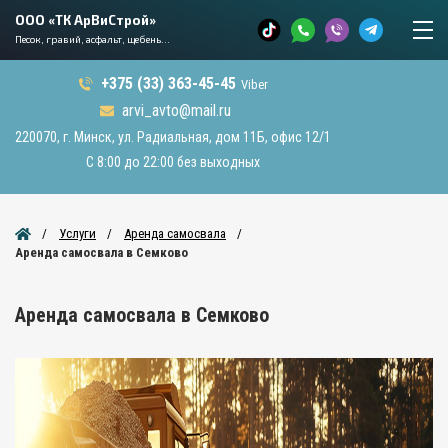
ООО «ТК АрВиСтрой»
Песок, гравий, асфальт, щебень...
+375 (33) 363-45-45
Viber
arvi_avto@mail.ru
220070, г. Минск, ул. Радиальная, дом 11Б, офис 12/1
С 8:00 до 22:00 без выходных
Услуги
Аренда самосвала
Аренда самосвала в Семково
Аренда самосвала в Семково