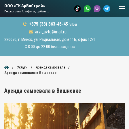
ООО «ТК АрВиСтрой»
Песок, гравий, асфальт, щебень...
+375 (33) 363-45-45
Viber
arvi_avto@mail.ru
220070, г. Минск, ул. Радиальная, дом 11Б, офис 12/1
С 8:00 до 22:00 без выходных
Услуги
Аренда самосвала
Аренда самосвала в Вишневке
Аренда самосвала в Вишневке