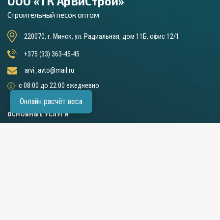
ООО «ТК АрВиСтрой»
Строительный песок оптом
220070, г. Минск, ул. Радиальная, дом 11Б, офис 12/1
+375 (33) 363-45-45
arvi_avto@mail.ru
с 08:00 до 22:00 ежедневно
Онлайн расчёт веса
ОСНОВНЫЕ УСЛУГИ
Перевозка контейнеров и бытовок
Аренда длинномера (шаланды)
Аренда самосвалов
Песок строительный
Гравий
ПГС
Щебень
Другие сыпучие материалы →