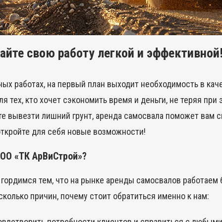
айте свою работу легкой и эффективной
ных работах, на первый план выходит необходимость в кач
 тех, кто хочет сэкономить время и деньги, не теряя при 
те вывезти лишний грунт, аренда самосвала поможет вам с
откройте для себя новые возможности!
ОО «ТК АрВиСтрой»?
гордимся тем, что на рынке аренды самосвалов работаем б
колько причин, почему стоит обратиться именно к нам:
овлетворить потребности клиентов и справиться с любыми