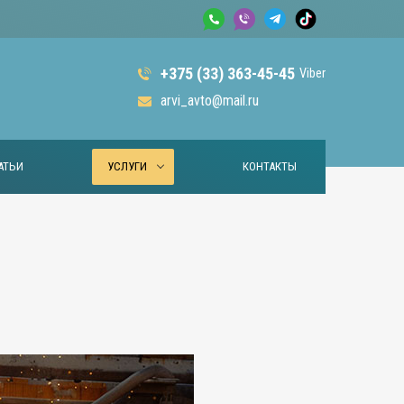
+375 (33) 363-45-45
Viber
arvi_avto@mail.ru
АТЬИ
УСЛУГИ
КОНТАКТЫ