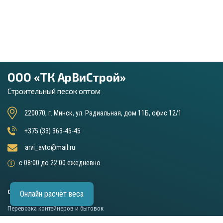
ООО «ТК АрВиСтрой»
Строительный песок оптом
220070, г. Минск, ул. Радиальная, дом 11Б, офис 12/1
+375 (33) 363-45-45
arvi_avto@mail.ru
с 08:00 до 22:00 ежедневно
ОСНОВНЫЕ УСЛУГИ
Онлайн расчёт веса
Перевозка контейнеров и бытовок
Аренда длинномера (шаланды)