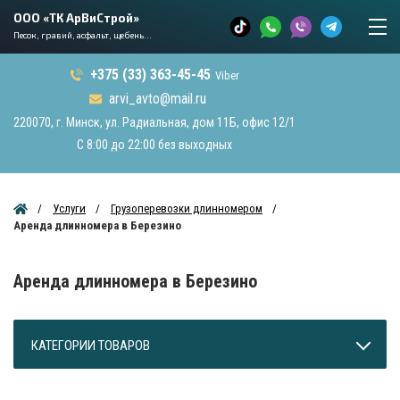
ООО «ТК АрВиСтрой»
Песок, гравий, асфальт, щебень...
+375 (33) 363-45-45
Viber
arvi_avto@mail.ru
220070, г. Минск, ул. Радиальная, дом 11Б, офис 12/1
С 8:00 до 22:00 без выходных
Услуги
Грузоперевозки длинномером
Аренда длинномера в Березино
Аренда длинномера в Березино
КАТЕГОРИИ ТОВАРОВ