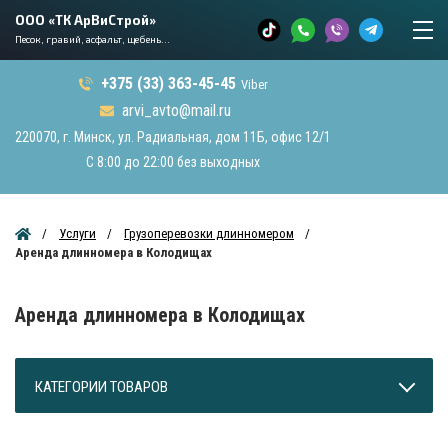
ООО «ТК АрВиСтрой»
Песок, гравий, асфальт, щебень...
+375 (33) 363-45-45
Viber
arvi_avto@mail.ru
220070, г. Минск, ул. Радиальная, дом 11Б, офис 12/1
С 8:00 до 22:00 без выходных
Услуги
Грузоперевозки длинномером
Аренда длинномера в Колодищах
Аренда длинномера в Колодищах
КАТЕГОРИИ ТОВАРОВ