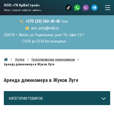
ООО «ТК АрВиСтрой»
Песок, гравий, асфальт, щебень...
+375 (33) 363-45-45
Viber
arvi_avto@mail.ru
220070, г. Минск, ул. Радиальная, дом 11Б, офис 12/1
С 8:00 до 22:00 без выходных
Услуги
Грузоперевозки длинномером
Аренда длинномера в Жуков Луге
Аренда длинномера в Жуков Луге
КАТЕГОРИИ ТОВАРОВ