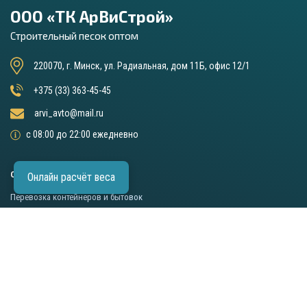
ООО «ТК АрВиСтрой»
Строительный песок оптом
220070, г. Минск, ул. Радиальная, дом 11Б, офис 12/1
+375 (33) 363-45-45
arvi_avto@mail.ru
с 08:00 до 22:00 ежедневно
ОСНОВНЫЕ УСЛУГИ
Онлайн расчёт веса
Перевозка контейнеров и бытовок
Аренда длинномера (шаланды)
Аренда самосвалов
Песок строительный
Гравий
ПГС
Щебень