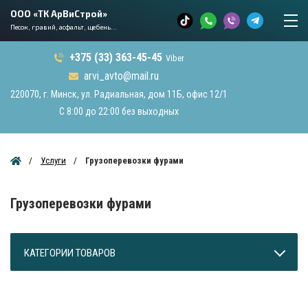
ООО «ТК АрВиСтрой»
Песок, гравий, асфальт, щебень...
+375 (33) 363-45-45
Viber
arvi_avto@mail.ru
220070, г. Минск, ул. Радиальная, дом 11Б, офис 12/1
С 8:00 до 22:00 без выходных
Услуги
Грузоперевозки фурами
Грузоперевозки фурами
КАТЕГОРИИ ТОВАРОВ