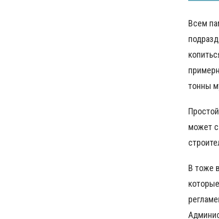
Всем па
подразд
копитьс
примерн
тонны м
Простой
может с
строите
В тоже 
которые
регламе
Админис