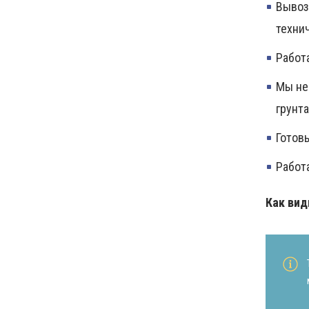
Вывоз
техни
Работа
Мы не
грунт
Готов
Работа
Как вид