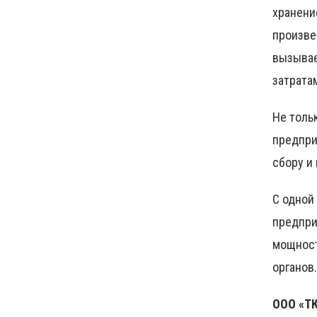
хранени
произве
вызывае
затрата
Не толь
предпри
сбору и
С одной
предпри
мощност
органов.
ООО «ТК