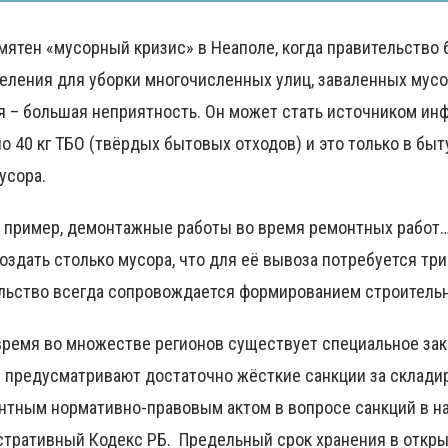
мятен «мусорный кризис» в Неаполе, когда правительство
еления для уборки многочисленных улиц, заваленных мусо
я – большая неприятность. Он может стать источником ин
о 40 кг ТБО (твёрдых бытовых отходов) и это только в бы
усора.
 пример, демонтажные работы во время ремонтных работ… 
оздать столько мусора, что для её вывоза потребуется тр
льство всегда сопровождается формированием строительно
время во множестве регионов существует специальное зак
 предусматривают достаточно жёсткие санкции за склади
нтным нормативно-правовым актом в вопросе санкций в на
тративный Кодекс РБ. Предельный срок хранения в открыт